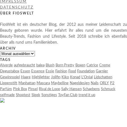
IMPRESSUM
DATENSCHUTZ
ÜBER FIOSWELT
FiosWelt ist ein deutscher Blog, der 2012 aus meiner Leidenschaft zu
Beauty geboren wurde. Hier erfahrt ihr alles rund um die neuesten
Beauty-Trends, Fashion und Lifestyle. Seit 2018 schreibe ich ebenfalls
über alls rund ums Familienleben.
ARCHIV
Archiv
TAGS
Alverde
aufgebraucht
balea
Blush
Born Pretty
Boxen
Catrice
Creme
Degustabox
Essen
Essence
Essie
Fashion
Food
Foundation
Garnier
Gewinnspiel
Haare
Highlighter
Jolifin
Kiko
Konad
L'Oréal
Lidschatten
Lippenstift
Manhattan
Mascara
Maybelline
Nageldesign
Nails
ORLY
P2
Parfüm
Pink Box
Pinsel
Rival de Loop
Sally Hansen
Schaebens
Schmuck
selfmade
Shoptest
Sleek
Sonstiges
ToyFan Club
trend it up