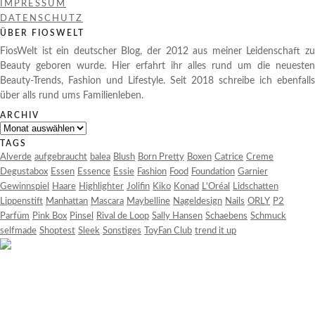
IMPRESSUM
DATENSCHUTZ
ÜBER FIOSWELT
FiosWelt ist ein deutscher Blog, der 2012 aus meiner Leidenschaft zu
Beauty geboren wurde. Hier erfahrt ihr alles rund um die neuesten
Beauty-Trends, Fashion und Lifestyle. Seit 2018 schreibe ich ebenfalls
über alls rund ums Familienleben.
ARCHIV
Archiv
TAGS
Alverde
aufgebraucht
balea
Blush
Born Pretty
Boxen
Catrice
Creme
Degustabox
Essen
Essence
Essie
Fashion
Food
Foundation
Garnier
Gewinnspiel
Haare
Highlighter
Jolifin
Kiko
Konad
L'Oréal
Lidschatten
Lippenstift
Manhattan
Mascara
Maybelline
Nageldesign
Nails
ORLY
P2
Parfüm
Pink Box
Pinsel
Rival de Loop
Sally Hansen
Schaebens
Schmuck
selfmade
Shoptest
Sleek
Sonstiges
ToyFan Club
trend it up