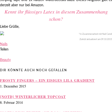
Striping Tape und 1x Katzen-Waterdeceals dazu. Dieses Angebot gibt es
derzeit aber nur bei Amazon.
Kennt ihr flüssiges Latex in diesem Zusammenhang
schon?
Liebe Grüße,
*In Zusammenarbeit mit Nail Candi
Zuletzt aktualisiert am
09.10.2015
Nails
Teilen
Beauty
DIR KÖNNTE AUCH NOCH GEFALLEN
FROSTY FINGERS – EIN EISIGES LILA GRADIENT
1. Dezember 2015
[NOTD] WINTERLICHER TOPCOAT
8. Februar 2014