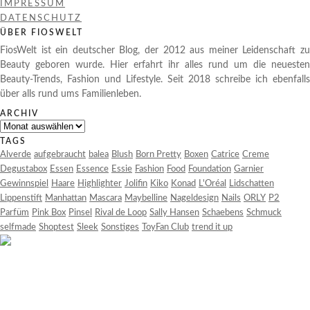
IMPRESSUM
DATENSCHUTZ
ÜBER FIOSWELT
FiosWelt ist ein deutscher Blog, der 2012 aus meiner Leidenschaft zu
Beauty geboren wurde. Hier erfahrt ihr alles rund um die neuesten
Beauty-Trends, Fashion und Lifestyle. Seit 2018 schreibe ich ebenfalls
über alls rund ums Familienleben.
ARCHIV
Archiv
TAGS
Alverde
aufgebraucht
balea
Blush
Born Pretty
Boxen
Catrice
Creme
Degustabox
Essen
Essence
Essie
Fashion
Food
Foundation
Garnier
Gewinnspiel
Haare
Highlighter
Jolifin
Kiko
Konad
L'Oréal
Lidschatten
Lippenstift
Manhattan
Mascara
Maybelline
Nageldesign
Nails
ORLY
P2
Parfüm
Pink Box
Pinsel
Rival de Loop
Sally Hansen
Schaebens
Schmuck
selfmade
Shoptest
Sleek
Sonstiges
ToyFan Club
trend it up