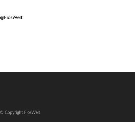
@FiosWelt
© Copyright FiosWelt