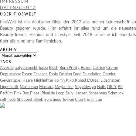
IMPRESSUM
DATENSCHUTZ
ÜBER FIOSWELT
FiosWelt ist ein deutscher Blog, der 2012 aus meiner Leidenschaft zu
Beauty geboren wurde. Hier erfahrt ihr alles rund um die neuesten
Beauty-Trends, Fashion und Lifestyle. Seit 2018 schreibe ich ebenfalls
über alls rund ums Familienleben.
ARCHIV
Archiv
TAGS
Alverde
aufgebraucht
balea
Blush
Born Pretty
Boxen
Catrice
Creme
Degustabox
Essen
Essence
Essie
Fashion
Food
Foundation
Garnier
Gewinnspiel
Haare
Highlighter
Jolifin
Kiko
Konad
L'Oréal
Lidschatten
Lippenstift
Manhattan
Mascara
Maybelline
Nageldesign
Nails
ORLY
P2
Parfüm
Pink Box
Pinsel
Rival de Loop
Sally Hansen
Schaebens
Schmuck
selfmade
Shoptest
Sleek
Sonstiges
ToyFan Club
trend it up