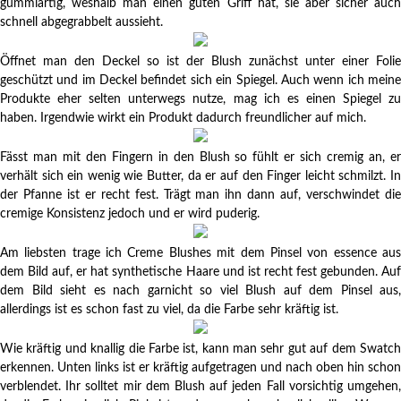
gummiartig, weshalb man einen guten Griff hat, sie aber sicher auch
schnell abgegrabbelt aussieht.
Öffnet man den Deckel so ist der Blush zunächst unter einer Folie
geschützt und im Deckel befindet sich ein Spiegel. Auch wenn ich meine
Produkte eher selten unterwegs nutze, mag ich es einen Spiegel zu
haben. Irgendwie wirkt ein Produkt dadurch freundlicher auf mich.
Fässt man mit den Fingern in den Blush so fühlt er sich cremig an, er
verhält sich ein wenig wie Butter, da er auf den Finger leicht schmilzt. In
der Pfanne ist er recht fest. Trägt man ihn dann auf, verschwindet die
cremige Konsistenz jedoch und er wird puderig.
Am liebsten trage ich Creme Blushes mit dem Pinsel von essence aus
dem Bild auf, er hat synthetische Haare und ist recht fest gebunden. Auf
dem Bild sieht es nach garnicht so viel Blush auf dem Pinsel aus,
allerdings ist es schon fast zu viel, da die Farbe sehr kräftig ist.
Wie kräftig und knallig die Farbe ist, kann man sehr gut auf dem Swatch
erkennen. Unten links ist er kräftig aufgetragen und nach oben hin schon
verblendet. Ihr solltet mir dem Blush auf jeden Fall vorsichtig umgehen,