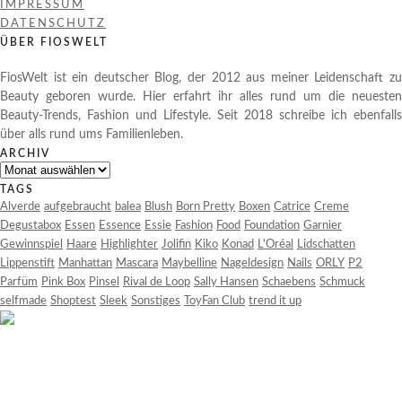
IMPRESSUM
DATENSCHUTZ
ÜBER FIOSWELT
FiosWelt ist ein deutscher Blog, der 2012 aus meiner Leidenschaft zu
Beauty geboren wurde. Hier erfahrt ihr alles rund um die neuesten
Beauty-Trends, Fashion und Lifestyle. Seit 2018 schreibe ich ebenfalls
über alls rund ums Familienleben.
ARCHIV
Archiv
TAGS
Alverde
aufgebraucht
balea
Blush
Born Pretty
Boxen
Catrice
Creme
Degustabox
Essen
Essence
Essie
Fashion
Food
Foundation
Garnier
Gewinnspiel
Haare
Highlighter
Jolifin
Kiko
Konad
L'Oréal
Lidschatten
Lippenstift
Manhattan
Mascara
Maybelline
Nageldesign
Nails
ORLY
P2
Parfüm
Pink Box
Pinsel
Rival de Loop
Sally Hansen
Schaebens
Schmuck
selfmade
Shoptest
Sleek
Sonstiges
ToyFan Club
trend it up