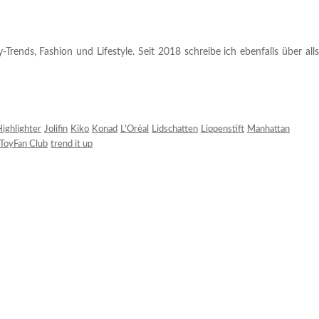
rends, Fashion und Lifestyle. Seit 2018 schreibe ich ebenfalls über alls
ighlighter
Jolifin
Kiko
Konad
L'Oréal
Lidschatten
Lippenstift
Manhattan
ToyFan Club
trend it up