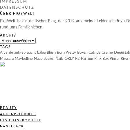
IMPRESSUM
DATENSCHUTZ
ÜBER FIOSWELT
FiosWelt ist ein deutscher Blog, der 2012 aus meiner Leidenschaft zu Be
rund ums Familienleben.
ARCHIV
Archiv
TAGS
Alverde
aufgebraucht
balea
Blush
Born Pretty
Boxen
Catrice
Creme
Degustab
Mascara
Maybelline
Nageldesign
Nails
ORLY
P2
Parfüm
Pink Box
Pinsel
Rival
BEAUTY
AUGENPRODUKTE
GESICHTSPRODUKTE
NAGELLACK