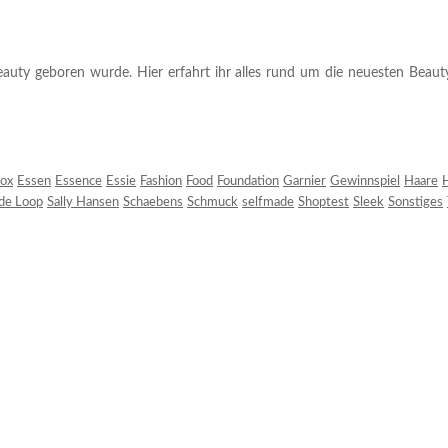
auty geboren wurde. Hier erfahrt ihr alles rund um die neuesten Beauty-T
ox
Essen
Essence
Essie
Fashion
Food
Foundation
Garnier
Gewinnspiel
Haare
H
 de Loop
Sally Hansen
Schaebens
Schmuck
selfmade
Shoptest
Sleek
Sonstiges