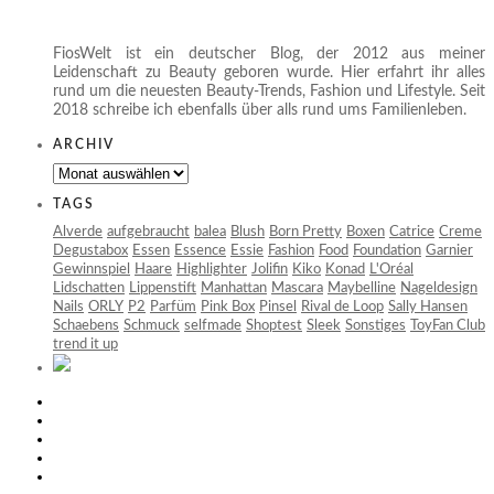
FiosWelt ist ein deutscher Blog, der 2012 aus meiner
Leidenschaft zu Beauty geboren wurde. Hier erfahrt ihr alles
rund um die neuesten Beauty-Trends, Fashion und Lifestyle. Seit
2018 schreibe ich ebenfalls über alls rund ums Familienleben.
ARCHIV
Archiv
TAGS
Alverde
aufgebraucht
balea
Blush
Born Pretty
Boxen
Catrice
Creme
Degustabox
Essen
Essence
Essie
Fashion
Food
Foundation
Garnier
Gewinnspiel
Haare
Highlighter
Jolifin
Kiko
Konad
L'Oréal
Lidschatten
Lippenstift
Manhattan
Mascara
Maybelline
Nageldesign
Nails
ORLY
P2
Parfüm
Pink Box
Pinsel
Rival de Loop
Sally Hansen
Schaebens
Schmuck
selfmade
Shoptest
Sleek
Sonstiges
ToyFan Club
trend it up