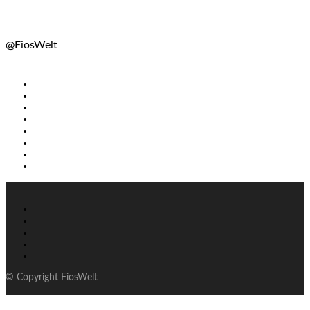
@FiosWelt
© Copyright FiosWelt