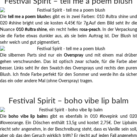
Festival Spirit – tell me a poem blush
Die
tell me a poem blush
es gibt es in zwei Farben: 010 #ultra shine und
020 #shine bright und sie kosten 4,45€ für 7g.Auf dem Bild seht ihr die
Nuance
010 #ultra shine
, ein recht helles
rosa-peach
. In der Verpackun
sie die Farbe etwas dunkler aus, als sie beim Auftrag ist. Der Blush ist
sehr weich und gut pigmentiert.
Die silbernen Parts sind nur ein
Overspray
und mit einem mal drübe
gehen verschwunden. Das ist optisch zwar schade, für die Farbe aber
besser. Links seht ihr den Swatch des Oversprays und rechts den puren
Blush. Ich finde Farbe perfekt für den Sommer und werde ihn da sicher
das ein oder andere Mal (ohne Overspray) tragen.
Festival Spirit – boho vibe lip balm
Die
boho vibe lip balm
s gibt es ebenfalls in 010 #lovepink und 02
#loveorange. Ein Döschen enthält 13,5g und kostet 2,75€. Der Lipbalm
riecht sehr angenehm, in der Beschreibung steht, dass es Vanille sein soll,
aber ob das den Geruch wirklich trifft? Er riecht auf jeden Fall angenehm