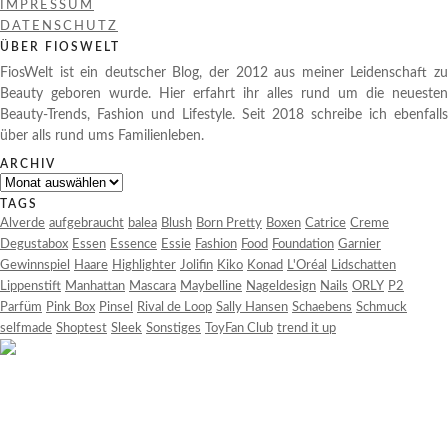
IMPRESSUM
DATENSCHUTZ
ÜBER FIOSWELT
FiosWelt ist ein deutscher Blog, der 2012 aus meiner Leidenschaft zu
Beauty geboren wurde. Hier erfahrt ihr alles rund um die neuesten
Beauty-Trends, Fashion und Lifestyle. Seit 2018 schreibe ich ebenfalls
über alls rund ums Familienleben.
ARCHIV
Archiv
TAGS
Alverde
aufgebraucht
balea
Blush
Born Pretty
Boxen
Catrice
Creme
Degustabox
Essen
Essence
Essie
Fashion
Food
Foundation
Garnier
Gewinnspiel
Haare
Highlighter
Jolifin
Kiko
Konad
L'Oréal
Lidschatten
Lippenstift
Manhattan
Mascara
Maybelline
Nageldesign
Nails
ORLY
P2
Parfüm
Pink Box
Pinsel
Rival de Loop
Sally Hansen
Schaebens
Schmuck
selfmade
Shoptest
Sleek
Sonstiges
ToyFan Club
trend it up