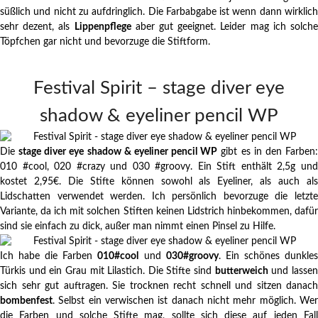
süßlich und nicht zu aufdringlich. Die Farbabgabe ist wenn dann wirklich
sehr dezent, als
Lippenpflege
aber gut geeignet. Leider mag ich solch
Töpfchen gar nicht und bevorzuge die Stiftform.
Festival Spirit – stage diver eye
shadow & eyeliner pencil WP
Die
stage diver eye shadow & eyeliner pencil WP
gibt es in den Farben
010 #cool, 020 #crazy und 030 #groovy. Ein Stift enthält 2,5g und
kostet 2,95€. Die Stifte können sowohl als Eyeliner, als auch als
Lidschatten verwendet werden. Ich persönlich bevorzuge die letzte
Variante, da ich mit solchen Stiften keinen Lidstrich hinbekommen, dafür
sind sie einfach zu dick, außer man nimmt einen Pinsel zu Hilfe.
Ich habe die Farben
010#cool
und
030#groovy
. Ein schönes dunkle
Türkis und ein Grau mit Lilastich. Die Stifte sind
butterweich
und lasse
sich sehr gut auftragen. Sie trocknen recht schnell und sitzen danach
bombenfest
. Selbst ein verwischen ist danach nicht mehr möglich. Wer
die Farben und solche Stifte mag, sollte sich diese auf jeden Fall