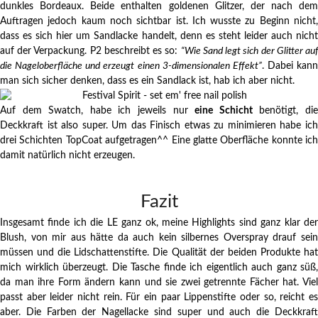
dunkles Bordeaux. Beide enthalten goldenen Glitzer, der nach dem
Auftragen jedoch kaum noch sichtbar ist. Ich wusste zu Beginn nicht,
dass es sich hier um Sandlacke handelt, denn es steht leider auch nicht
auf der Verpackung. P2 beschreibt es so:
“Wie Sand legt sich der Glitter au
die Nageloberfläche und erzeugt einen 3-dimensionalen Effekt”
. Dabei kann
man sich sicher denken, dass es ein Sandlack ist, hab ich aber nicht.
Auf dem Swatch, habe ich jeweils nur
eine Schicht
benötigt, di
Deckkraft ist also super. Um das Finisch etwas zu minimieren habe ich
drei Schichten TopCoat aufgetragen^^ Eine glatte Oberfläche konnte ich
damit natürlich nicht erzeugen.
Fazit
Insgesamt finde ich die LE ganz ok, meine Highlights sind ganz klar der
Blush, von mir aus hätte da auch kein silbernes Overspray drauf sein
müssen und die Lidschattenstifte. Die Qualität der beiden Produkte hat
mich wirklich überzeugt. Die Tasche finde ich eigentlich auch ganz süß,
da man ihre Form ändern kann und sie zwei getrennte Fächer hat. Viel
passt aber leider nicht rein. Für ein paar Lippenstifte oder so, reicht es
aber. Die Farben der Nagellacke sind super und auch die Deckkraft