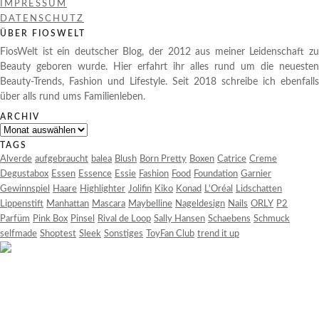
IMPRESSUM
DATENSCHUTZ
ÜBER FIOSWELT
FiosWelt ist ein deutscher Blog, der 2012 aus meiner Leidenschaft zu
Beauty geboren wurde. Hier erfahrt ihr alles rund um die neuesten
Beauty-Trends, Fashion und Lifestyle. Seit 2018 schreibe ich ebenfalls
über alls rund ums Familienleben.
ARCHIV
Archiv
TAGS
Alverde
aufgebraucht
balea
Blush
Born Pretty
Boxen
Catrice
Creme
Degustabox
Essen
Essence
Essie
Fashion
Food
Foundation
Garnier
Gewinnspiel
Haare
Highlighter
Jolifin
Kiko
Konad
L'Oréal
Lidschatten
Lippenstift
Manhattan
Mascara
Maybelline
Nageldesign
Nails
ORLY
P2
Parfüm
Pink Box
Pinsel
Rival de Loop
Sally Hansen
Schaebens
Schmuck
selfmade
Shoptest
Sleek
Sonstiges
ToyFan Club
trend it up