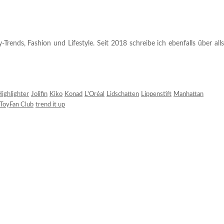
rends, Fashion und Lifestyle. Seit 2018 schreibe ich ebenfalls über alls
ighlighter
Jolifin
Kiko
Konad
L'Oréal
Lidschatten
Lippenstift
Manhattan
ToyFan Club
trend it up