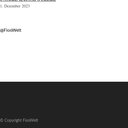
1. Dezember 2023
@FiosWelt
© Copyright FiosWelt