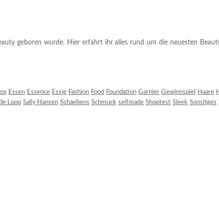
auty geboren wurde. Hier erfahrt ihr alles rund um die neuesten Beauty-T
ox
Essen
Essence
Essie
Fashion
Food
Foundation
Garnier
Gewinnspiel
Haare
H
 de Loop
Sally Hansen
Schaebens
Schmuck
selfmade
Shoptest
Sleek
Sonstiges