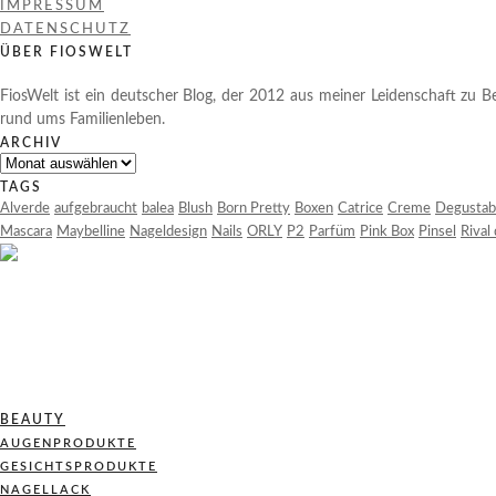
IMPRESSUM
DATENSCHUTZ
ÜBER FIOSWELT
FiosWelt ist ein deutscher Blog, der 2012 aus meiner Leidenschaft zu Be
rund ums Familienleben.
ARCHIV
Archiv
TAGS
Alverde
aufgebraucht
balea
Blush
Born Pretty
Boxen
Catrice
Creme
Degustab
Mascara
Maybelline
Nageldesign
Nails
ORLY
P2
Parfüm
Pink Box
Pinsel
Rival
BEAUTY
AUGENPRODUKTE
GESICHTSPRODUKTE
NAGELLACK