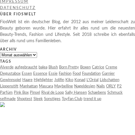
IMPRESSUM
DATENSCHUTZ
ÜBER FIOSWELT
FiosWelt ist ein deutscher Blog, der 2012 aus meiner Leidenschaft zu
Beauty geboren wurde. Hier erfahrt ihr alles rund um die neuesten
Beauty-Trends, Fashion und Lifestyle. Seit 2018 schreibe ich ebenfalls
über alls rund ums Familienleben.
ARCHIV
Archiv
TAGS
Alverde
aufgebraucht
balea
Blush
Born Pretty
Boxen
Catrice
Creme
Degustabox
Essen
Essence
Essie
Fashion
Food
Foundation
Garnier
Gewinnspiel
Haare
Highlighter
Jolifin
Kiko
Konad
L'Oréal
Lidschatten
Lippenstift
Manhattan
Mascara
Maybelline
Nageldesign
Nails
ORLY
P2
Parfüm
Pink Box
Pinsel
Rival de Loop
Sally Hansen
Schaebens
Schmuck
selfmade
Shoptest
Sleek
Sonstiges
ToyFan Club
trend it up