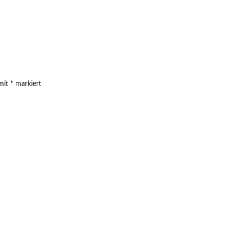
 mit
*
markiert