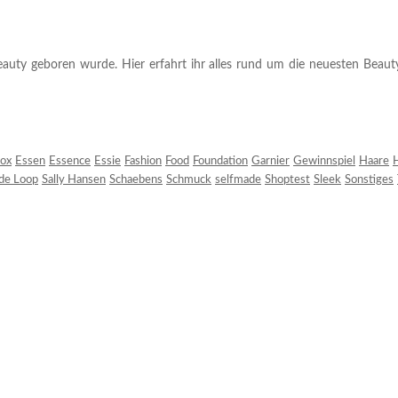
auty geboren wurde. Hier erfahrt ihr alles rund um die neuesten Beauty-T
ox
Essen
Essence
Essie
Fashion
Food
Foundation
Garnier
Gewinnspiel
Haare
H
 de Loop
Sally Hansen
Schaebens
Schmuck
selfmade
Shoptest
Sleek
Sonstiges