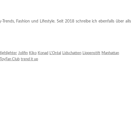
rends, Fashion und Lifestyle. Seit 2018 schreibe ich ebenfalls über alls
ighlighter
Jolifin
Kiko
Konad
L'Oréal
Lidschatten
Lippenstift
Manhattan
ToyFan Club
trend it up