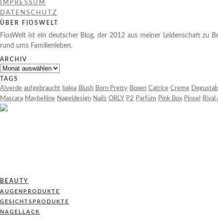
IMPRESSUM
DATENSCHUTZ
ÜBER FIOSWELT
FiosWelt ist ein deutscher Blog, der 2012 aus meiner Leidenschaft zu Be
rund ums Familienleben.
ARCHIV
Archiv
TAGS
Alverde
aufgebraucht
balea
Blush
Born Pretty
Boxen
Catrice
Creme
Degustab
Mascara
Maybelline
Nageldesign
Nails
ORLY
P2
Parfüm
Pink Box
Pinsel
Rival
BEAUTY
AUGENPRODUKTE
GESICHTSPRODUKTE
NAGELLACK