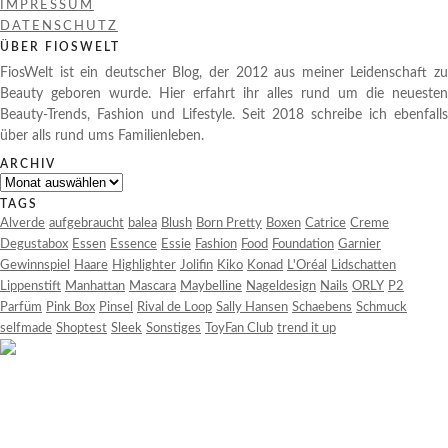
IMPRESSUM
DATENSCHUTZ
ÜBER FIOSWELT
FiosWelt ist ein deutscher Blog, der 2012 aus meiner Leidenschaft zu
Beauty geboren wurde. Hier erfahrt ihr alles rund um die neuesten
Beauty-Trends, Fashion und Lifestyle. Seit 2018 schreibe ich ebenfalls
über alls rund ums Familienleben.
ARCHIV
Archiv
TAGS
Alverde
aufgebraucht
balea
Blush
Born Pretty
Boxen
Catrice
Creme
Degustabox
Essen
Essence
Essie
Fashion
Food
Foundation
Garnier
Gewinnspiel
Haare
Highlighter
Jolifin
Kiko
Konad
L'Oréal
Lidschatten
Lippenstift
Manhattan
Mascara
Maybelline
Nageldesign
Nails
ORLY
P2
Parfüm
Pink Box
Pinsel
Rival de Loop
Sally Hansen
Schaebens
Schmuck
selfmade
Shoptest
Sleek
Sonstiges
ToyFan Club
trend it up