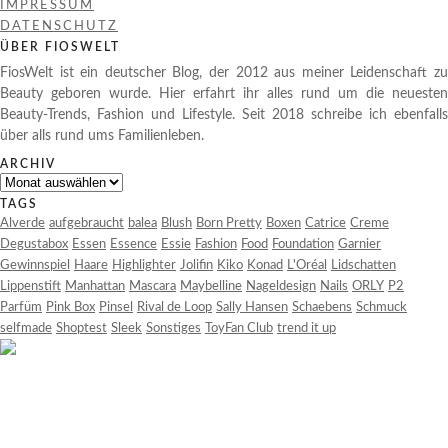
IMPRESSUM
DATENSCHUTZ
ÜBER FIOSWELT
FiosWelt ist ein deutscher Blog, der 2012 aus meiner Leidenschaft zu
Beauty geboren wurde. Hier erfahrt ihr alles rund um die neuesten
Beauty-Trends, Fashion und Lifestyle. Seit 2018 schreibe ich ebenfalls
über alls rund ums Familienleben.
ARCHIV
Archiv
TAGS
Alverde
aufgebraucht
balea
Blush
Born Pretty
Boxen
Catrice
Creme
Degustabox
Essen
Essence
Essie
Fashion
Food
Foundation
Garnier
Gewinnspiel
Haare
Highlighter
Jolifin
Kiko
Konad
L'Oréal
Lidschatten
Lippenstift
Manhattan
Mascara
Maybelline
Nageldesign
Nails
ORLY
P2
Parfüm
Pink Box
Pinsel
Rival de Loop
Sally Hansen
Schaebens
Schmuck
selfmade
Shoptest
Sleek
Sonstiges
ToyFan Club
trend it up