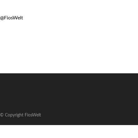
@FiosWelt
© Copyright FiosWelt