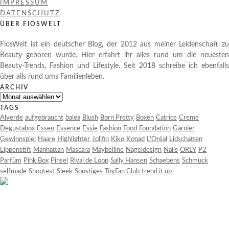
IMPRESSUM
DATENSCHUTZ
ÜBER FIOSWELT
FiosWelt ist ein deutscher Blog, der 2012 aus meiner Leidenschaft zu
Beauty geboren wurde. Hier erfahrt ihr alles rund um die neuesten
Beauty-Trends, Fashion und Lifestyle. Seit 2018 schreibe ich ebenfalls
über alls rund ums Familienleben.
ARCHIV
Archiv
TAGS
Alverde
aufgebraucht
balea
Blush
Born Pretty
Boxen
Catrice
Creme
Degustabox
Essen
Essence
Essie
Fashion
Food
Foundation
Garnier
Gewinnspiel
Haare
Highlighter
Jolifin
Kiko
Konad
L'Oréal
Lidschatten
Lippenstift
Manhattan
Mascara
Maybelline
Nageldesign
Nails
ORLY
P2
Parfüm
Pink Box
Pinsel
Rival de Loop
Sally Hansen
Schaebens
Schmuck
selfmade
Shoptest
Sleek
Sonstiges
ToyFan Club
trend it up