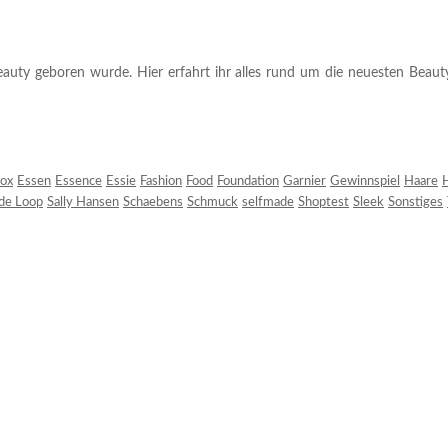
auty geboren wurde. Hier erfahrt ihr alles rund um die neuesten Beauty-T
ox
Essen
Essence
Essie
Fashion
Food
Foundation
Garnier
Gewinnspiel
Haare
H
 de Loop
Sally Hansen
Schaebens
Schmuck
selfmade
Shoptest
Sleek
Sonstiges