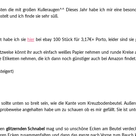
sten die mit großen Kulleraugen^^ Dieses Jahr habe ich mir eine beson
telt und ich finde sie sehr süß.
t habe ich sie
hier
bei ebay 100 Stück für 3,17€+ Porto, leider sind s
tzweise könnt ihr auch einfach weißes Papier nehmen und runde Kreise a
ere Etiketten nehmen, die ich dann noch günstiger auch bei Amazon findet
teigert)
 sollte unten so breit sein, wie die Kante vom Kreuzbodenbeutel. Außerd
h probeweise angehalten habe um zu schauen ob es mir gefällt. Sie ist 
nen
glitzernden Schnabel
mag und so unschöne Ecken am Beutel verdeckt w
eren Ecken zusammenfalten und dann das ganze nach Vorne zum Bauch k