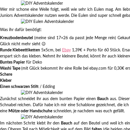
Wer mir schone eine Weile folgt, weiß wie sehr ich Eulen mag. Am lieb
Juniors Adventskalender nutzen werde. Die Eulen sind super schnell gebas
Was ihr dafür benötigt:
Kreuzbodenbeutel
(meine sind 17×26 da passt jede Menge rein) Gekauf
Glück nicht mehr sieht 😉
Runde Klebeettiketten
5x5cm, bei
Ebay
1,39€ + Porto für 60 Stück. Ersa
erspart sich das kleben. Nehmt ihr kleinere Beutel, könnt ihr auch klein
Buntes Papier
für Deko
Washi Tape
(mit Glück bekommt ihr eine Rolle bei ebay.com für 0,30€ ers
Schere
Kleber
Einen schwarzen Stift
/ Edding
Zunächst schneidet ihr aus dem bunten Papier einen
Bauch
aus. Dieser
Schnabel reichen. Dafür habe ich mir eine Schablone gezeichnet, die ic
eine
Mütze oder Handschuhe
schneiden, je nachdem was euch gefällt.
Im nächsten Schritt klebt ihr den
Bauch
auf den Beutel und weil ich ei
den Oberen Teil nach Möglichkeit wie auf dem Bild
falten
(die beiden ob