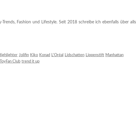
rends, Fashion und Lifestyle. Seit 2018 schreibe ich ebenfalls über alls
ighlighter
Jolifin
Kiko
Konad
L'Oréal
Lidschatten
Lippenstift
Manhattan
ToyFan Club
trend it up