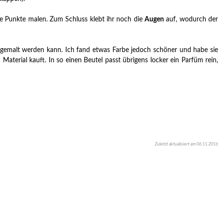
e Punkte malen. Zum Schluss klebt ihr noch die
Augen
auf, wodurch de
fgemalt werden kann. Ich fand etwas Farbe jedoch schöner und habe sie
erial kauft. In so einen Beutel passt übrigens locker ein Parfüm rein,
Zuletzt aktualisiert am 06.11.2016