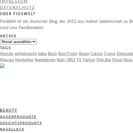
IMPRESSUM
DATENSCHUTZ
ÜBER FIOSWELT
FiosWelt ist ein deutscher Blog, der 2012 aus meiner Leidenschaft zu Be
rund ums Familienleben.
ARCHIV
Archiv
TAGS
Alverde
aufgebraucht
balea
Blush
Born Pretty
Boxen
Catrice
Creme
Degustab
Mascara
Maybelline
Nageldesign
Nails
ORLY
P2
Parfüm
Pink Box
Pinsel
Rival
BEAUTY
AUGENPRODUKTE
GESICHTSPRODUKTE
NAGELLACK