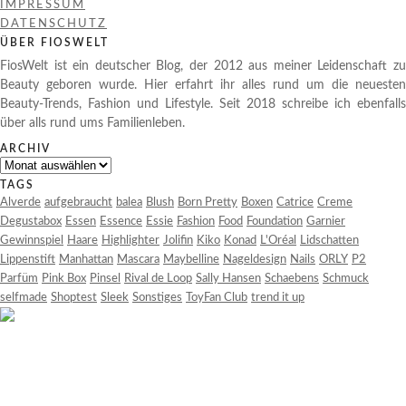
IMPRESSUM
DATENSCHUTZ
ÜBER FIOSWELT
FiosWelt ist ein deutscher Blog, der 2012 aus meiner Leidenschaft zu
Beauty geboren wurde. Hier erfahrt ihr alles rund um die neuesten
Beauty-Trends, Fashion und Lifestyle. Seit 2018 schreibe ich ebenfalls
über alls rund ums Familienleben.
ARCHIV
Archiv
TAGS
Alverde
aufgebraucht
balea
Blush
Born Pretty
Boxen
Catrice
Creme
Degustabox
Essen
Essence
Essie
Fashion
Food
Foundation
Garnier
Gewinnspiel
Haare
Highlighter
Jolifin
Kiko
Konad
L'Oréal
Lidschatten
Lippenstift
Manhattan
Mascara
Maybelline
Nageldesign
Nails
ORLY
P2
Parfüm
Pink Box
Pinsel
Rival de Loop
Sally Hansen
Schaebens
Schmuck
selfmade
Shoptest
Sleek
Sonstiges
ToyFan Club
trend it up