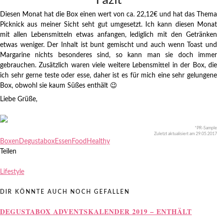
Fazit
Diesen Monat hat die Box einen wert von ca. 22,12€ und hat das Thema
Picknick aus meiner Sicht seht gut umgesetzt. Ich kann diesen Monat
mit allen Lebensmitteln etwas anfangen, lediglich mit den Getränken
etwas weniger. Der Inhalt ist bunt gemischt und auch wenn Toast und
Margarine nichts besonderes sind, so kann man sie doch immer
gebrauchen. Zusätzlich waren viele weitere Lebensmittel in der Box, die
ich sehr gerne teste oder esse, daher ist es für mich eine sehr gelungene
Box, obwohl sie kaum Süßes enthält 😉
Liebe Grüße,
*PR-Sample
Zuletzt aktualisiert am 29.05.2017
Boxen
Degustabox
Essen
Food
Healthy
Teilen
Lifestyle
DIR KÖNNTE AUCH NOCH GEFALLEN
DEGUSTABOX ADVENTSKALENDER 2019 – ENTHÄLT