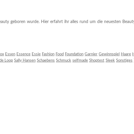
auty geboren wurde. Hier erfahrt ihr alles rund um die neuesten Beauty-T
ox
Essen
Essence
Essie
Fashion
Food
Foundation
Garnier
Gewinnspiel
Haare
H
 de Loop
Sally Hansen
Schaebens
Schmuck
selfmade
Shoptest
Sleek
Sonstiges