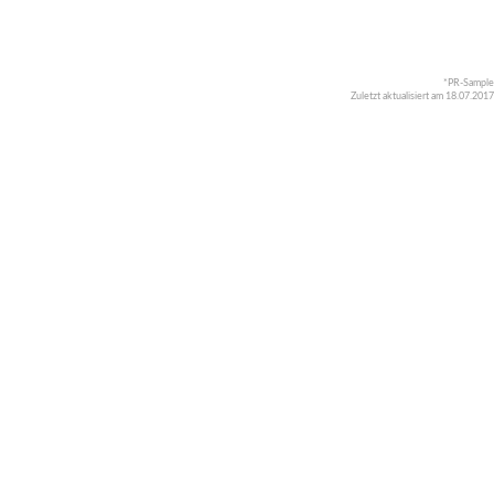
*PR-Sample
Zuletzt aktualisiert am 18.07.2017