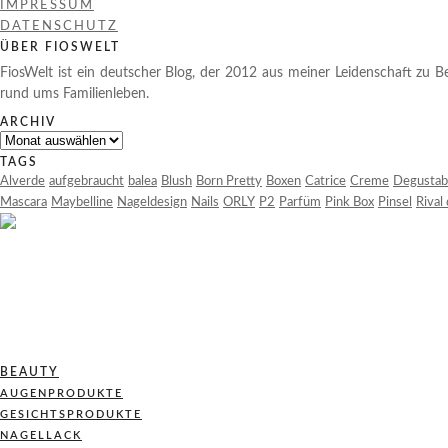
IMPRESSUM
DATENSCHUTZ
ÜBER FIOSWELT
FiosWelt ist ein deutscher Blog, der 2012 aus meiner Leidenschaft zu Be
rund ums Familienleben.
ARCHIV
Archiv
TAGS
Alverde
aufgebraucht
balea
Blush
Born Pretty
Boxen
Catrice
Creme
Degustab
Mascara
Maybelline
Nageldesign
Nails
ORLY
P2
Parfüm
Pink Box
Pinsel
Rival
BEAUTY
AUGENPRODUKTE
GESICHTSPRODUKTE
NAGELLACK