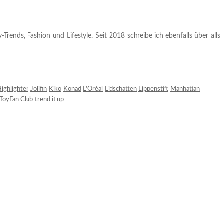
rends, Fashion und Lifestyle. Seit 2018 schreibe ich ebenfalls über alls
ighlighter
Jolifin
Kiko
Konad
L'Oréal
Lidschatten
Lippenstift
Manhattan
ToyFan Club
trend it up