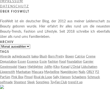
IMPRESSUM
DATENSCHUTZ
ÜBER FIOSWELT
FiosWelt ist ein deutscher Blog, der 2012 aus meiner Leidenschaft zu
Beauty geboren wurde. Hier erfahrt ihr alles rund um die neuesten
Beauty-Trends, Fashion und Lifestyle. Seit 2018 schreibe ich ebenfalls
über alls rund ums Familienleben.
ARCHIV
Archiv
TAGS
Alverde
aufgebraucht
balea
Blush
Born Pretty
Boxen
Catrice
Creme
Degustabox
Essen
Essence
Essie
Fashion
Food
Foundation
Garnier
Gewinnspiel
Haare
Highlighter
Jolifin
Kiko
Konad
L'Oréal
Lidschatten
Lippenstift
Manhattan
Mascara
Maybelline
Nageldesign
Nails
ORLY
P2
Parfüm
Pink Box
Pinsel
Rival de Loop
Sally Hansen
Schaebens
Schmuck
selfmade
Shoptest
Sleek
Sonstiges
ToyFan Club
trend it up