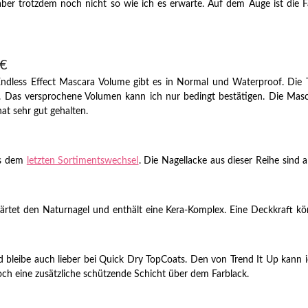
er trotzdem noch nicht so wie ich es erwarte. Auf dem Auge ist die Fa
5€
Endless Effect Mascara Volume gibt es in Normal und Waterproof. Die 
ut. Das versprochene Volumen kann ich nur bedingt bestätigen. Die Ma
hat sehr gut gehalten.
us dem
letzten Sortimentswechsel
. Die Nagellacke aus dieser Reihe sind
d härtet den Naturnagel und enthält eine Kera-Komplex. Eine Deckkraft kö
 bleibe auch lieber bei Quick Dry TopCoats. Den von Trend It Up kann i
och eine zusätzliche schützende Schicht über dem Farblack.