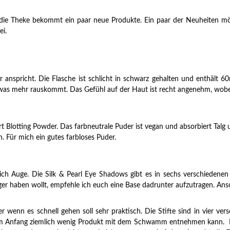
 die Theke bekommt ein paar neue Produkte. Ein paar der Neuheiten möch
ei.
 anspricht. Die Flasche ist schlicht in schwarz gehalten und enthält 60
was mehr rauskommt. Das Gefühl auf der Haut ist recht angenehm, wobei es
t Blotting Powder. Das farbneutrale Puder ist vegan und absorbiert Talg
 Für mich ein gutes farbloses Puder.
Auge. Die Silk & Pearl Eye Shadows gibt es in sechs verschiedenen Far
ger haben wollt, empfehle ich euch eine Base dadrunter aufzutragen. Ans
r wenn es schnell gehen soll sehr praktisch. Die Stifte sind in vier ve
 Anfang ziemlich wenig Produkt mit dem Schwamm entnehmen kann. Ich w