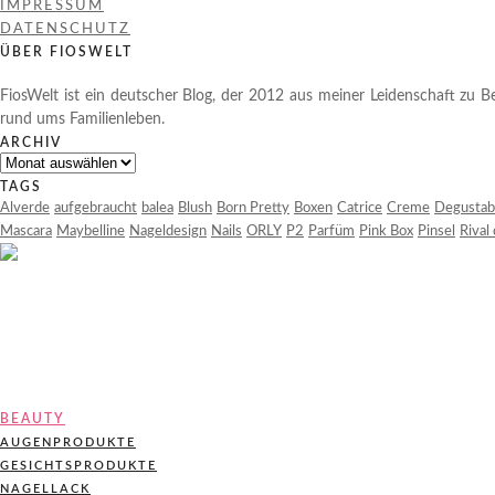
IMPRESSUM
DATENSCHUTZ
ÜBER FIOSWELT
FiosWelt ist ein deutscher Blog, der 2012 aus meiner Leidenschaft zu Be
rund ums Familienleben.
ARCHIV
Archiv
TAGS
Alverde
aufgebraucht
balea
Blush
Born Pretty
Boxen
Catrice
Creme
Degustab
Mascara
Maybelline
Nageldesign
Nails
ORLY
P2
Parfüm
Pink Box
Pinsel
Rival
BEAUTY
AUGENPRODUKTE
GESICHTSPRODUKTE
NAGELLACK