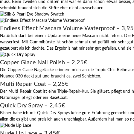
muss. Beim zweiten und dritten mal war es dann schon etwas besser, ab
schminkt braucht sich die Stifte eher nicht anzuschauen.
Endless Effect Mascara Volume Waterproof – 3,9
Natürlich darf bei einem Update eine neue Mascara nicht fehlen. Die 
wasserfest. Mit Gummibürste ist schön schmal und gefällt mir sehr g
gezaubert als ich dachte. Das Ergebnis hat mir sehr gut gefallen, und sie 
Copper Glace Nail Polish – 2,25€
Die Copper Glace Nagellacke erinnern mich an die Tropic Chic Reihe a
Nuance 030 deckt gut und braucht ca. zwei Schichten.
Multi Repair Coat – 2,25€
Der Multi Repair Coat ist eine Triple-Repair-Kur. Sie glättet, pflegt un
Naturnagel pflegt oder ein BaseCoat.
Quick Dry Spray – 2,45€
Bisher habe ich mit Quick Dry Sprays keine gute Erfahrung gemacht und
allen die es gibt und preislich auch unschlagbar. Außerdem hat man so n
Nude Lip Lace – 3,45€