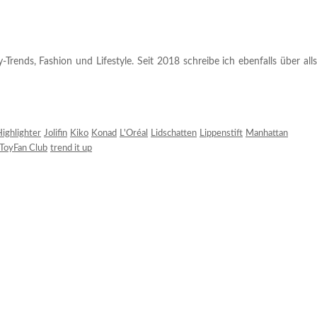
rends, Fashion und Lifestyle. Seit 2018 schreibe ich ebenfalls über alls
ighlighter
Jolifin
Kiko
Konad
L'Oréal
Lidschatten
Lippenstift
Manhattan
ToyFan Club
trend it up