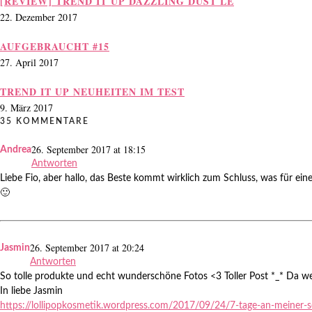
[REVIEW] TREND IT UP DAZZLING DUST LE
22. Dezember 2017
AUFGEBRAUCHT #15
27. April 2017
TREND IT UP NEUHEITEN IM TEST
9. März 2017
35 KOMMENTARE
26. September 2017 at 18:15
Andrea
Antworten
Liebe Fio, aber hallo, das Beste kommt wirklich zum Schluss, was für ei
🙂
26. September 2017 at 20:24
Jasmin
Antworten
So tolle produkte und echt wunderschöne Fotos <3 Toller Post *_* Da we
In liebe Jasmin
https://lollipopkosmetik.wordpress.com/2017/09/24/7-tage-an-meiner-s