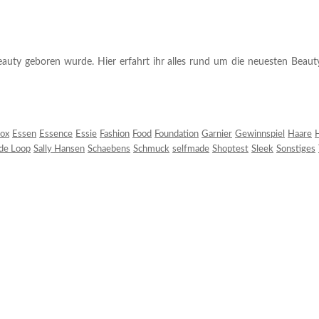
auty geboren wurde. Hier erfahrt ihr alles rund um die neuesten Beauty-T
ox
Essen
Essence
Essie
Fashion
Food
Foundation
Garnier
Gewinnspiel
Haare
H
 de Loop
Sally Hansen
Schaebens
Schmuck
selfmade
Shoptest
Sleek
Sonstiges