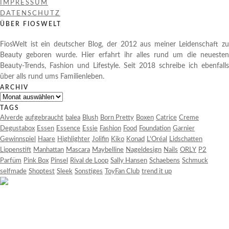
IMPRESSUM
DATENSCHUTZ
ÜBER FIOSWELT
FiosWelt ist ein deutscher Blog, der 2012 aus meiner Leidenschaft zu
Beauty geboren wurde. Hier erfahrt ihr alles rund um die neuesten
Beauty-Trends, Fashion und Lifestyle. Seit 2018 schreibe ich ebenfalls
über alls rund ums Familienleben.
ARCHIV
Archiv
TAGS
Alverde
aufgebraucht
balea
Blush
Born Pretty
Boxen
Catrice
Creme
Degustabox
Essen
Essence
Essie
Fashion
Food
Foundation
Garnier
Gewinnspiel
Haare
Highlighter
Jolifin
Kiko
Konad
L'Oréal
Lidschatten
Lippenstift
Manhattan
Mascara
Maybelline
Nageldesign
Nails
ORLY
P2
Parfüm
Pink Box
Pinsel
Rival de Loop
Sally Hansen
Schaebens
Schmuck
selfmade
Shoptest
Sleek
Sonstiges
ToyFan Club
trend it up