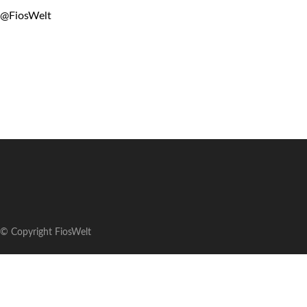
@FiosWelt
© Copyright FiosWelt