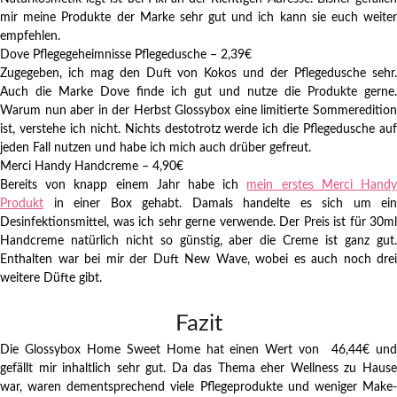
mir meine Produkte der Marke sehr gut und ich kann sie euch weiter
empfehlen.
Dove Pflegegeheimnisse Pflegedusche – 2,39€
Zugegeben, ich mag den Duft von Kokos und der Pflegedusche sehr.
Auch die Marke Dove finde ich gut und nutze die Produkte gerne.
Warum nun aber in der Herbst Glossybox eine limitierte Sommeredition
ist, verstehe ich nicht. Nichts destotrotz werde ich die Pflegedusche auf
jeden Fall nutzen und habe ich mich auch drüber gefreut.
Merci Handy Handcreme – 4,90€
Bereits von knapp einem Jahr habe ich
mein erstes Merci Hand
Produkt
in einer Box gehabt. Damals handelte es sich um ein
Desinfektionsmittel, was ich sehr gerne verwende. Der Preis ist für 30ml
Handcreme natürlich nicht so günstig, aber die Creme ist ganz gut.
Enthalten war bei mir der Duft New Wave, wobei es auch noch drei
weitere Düfte gibt.
Fazit
Die Glossybox Home Sweet Home hat einen Wert von 46,44€ und
gefällt mir inhaltlich sehr gut. Da das Thema eher Wellness zu Hause
war, waren dementsprechend viele Pflegeprodukte und weniger Make-