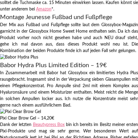
solltet die Tuchmaske ca. 15 Minuten einwirken lassen. Kaufen könnt sie
unter anderem bei
Amazon
*.
Montage Jeunesse Fußbad und Fußpflege
Der Mix aus Fußbad und Fußpflege sollte laut dem Glossybox-Magazin
garnicht in der Glossybox Home Sweet Home enthalten sein. Da ich das
Produkt vorher noch nicht gesehen habe und auch NEU drauf steht,
gehe ich mal davon aus, dass dieses Produkt wohl neu ist. Die
Kombination der beiden Produkte finde ich auf jeden Fall sehr gelungen.
Babor Hydra Plus Limited Edition – 19€
In Zusammenarbeit mit Babor hat Glossybox ein limitiertes Hydra Plus
rausgebracht. Insgesamt sind in der Verpackung sieben Glasampullen mit
einen Pflegekonzentrat. Pro Ampulle sind 2ml mit einem Komplex aus
Hyaluronsäure und einem Moisturizer enthalten. Meist reicht die Menge
in solchen Ampullen locker aus. Ich nutze die Konzentrate meist sehr
gerne nach einem ausführlichem Bad.
Pixi Clear Brow Gel – 14,20€
Dank der letzten
Beautypress Box
bin ich bereits im Besitz meiner erste
Pixi-Produkte und mag sie sehr gerne. Wer besonderen Wert auf
Naturkosmetik legt ist bei Pixi an der Richtigen Adresse. Bisher gefallen