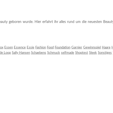
auty geboren wurde. Hier erfahrt ihr alles rund um die neuesten Beauty-T
ox
Essen
Essence
Essie
Fashion
Food
Foundation
Garnier
Gewinnspiel
Haare
H
 de Loop
Sally Hansen
Schaebens
Schmuck
selfmade
Shoptest
Sleek
Sonstiges