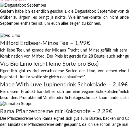
Gestern habe ich es endlich geschafft, die Degustabox September von d
drüber zu ärgern, es bringt ja nichts. Wie immerkonnte ich nicht an
September enthalten ist, um euch alles zeigen zu können.
Milford Erdbeer-Minze Tee – 1,99€
Ich liebe Tee und gerade der Mix aus Frucht und Minze gefällt mir seh
Kombination von Milford. Der Preis ist gerade für 28 Beutel auch sehr gu
Vio Bio Limo leicht (eine Sorte pro Box)
Eigentlich gibt es drei verschiedene Sorten der Limo, von denen ein
begeistert. Junior wollte sie gleich nachkaufen^^
Made With Luve Lupinendrink Schokolade – 2,49€
Bei diesem Produkt handelt es sich um eine vegane Schokoladen”milch”
besonders Produkte mit Vanille oder Schokogeschmack kaum anders als 
Rama Pflanzencreme mir Kokosnote – 2,29€
Die Pflanzencreme von Rama eignet sich gut zum Braten, backen und Co
den Einsatz der Pflanzencreme sehr gespannt, da ich sie schon lange mal 