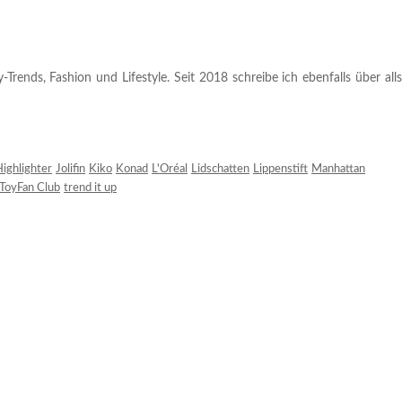
rends, Fashion und Lifestyle. Seit 2018 schreibe ich ebenfalls über alls
ighlighter
Jolifin
Kiko
Konad
L'Oréal
Lidschatten
Lippenstift
Manhattan
ToyFan Club
trend it up