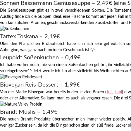
Sonnen Bassermann Gemüsesuppe – 2,49€ (eine So
Die Gemüsesuppen gibt es in zwei verschiedenen Sorten. Die Tomatensu
Ausflug finde ich die Suppen ideal, eine Flasche kommt auf jeden Fall m
von künstilichen Aromen, geschmacksverstärkenden Zusatzstoffen und F
Tartex Toskana – 2,19€
Über den Pflanzlichen Brotaufstrich habe ich mich sehr gefreut. Ich s
Aubergine, was ganz nach meinem Geschmack ist 🙂
Leupoldt Soßenkuchen – 0,49€
Ich habe vorher noch nie von einem Soßenkuchen gehört, ihr vielleicht?
so reingebissen^^ Jetzt werde ich ihn aber vielleicht bis Weihnachten a
Biovegan Reis-Dessert – 1,99€
Von der Marke Biovegan war bereits in den letzten Boxen (
Juli
,
Juni
) et
oder einer Alternative. So kann man es auch als veganer essen. Die drei
Brandt Müslis – 1,49€
Die neuen Brandt Produkte überraschen mich immer wieder positiv. All
weniger Zucker sein, da ich die Dinger schon ziemlich süß finde. Lecker s