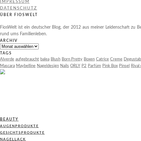
IMPRESSUM
DATENSCHUTZ
ÜBER FIOSWELT
FiosWelt ist ein deutscher Blog, der 2012 aus meiner Leidenschaft zu Be
rund ums Familienleben.
ARCHIV
Archiv
TAGS
Alverde
aufgebraucht
balea
Blush
Born Pretty
Boxen
Catrice
Creme
Degustab
Mascara
Maybelline
Nageldesign
Nails
ORLY
P2
Parfüm
Pink Box
Pinsel
Rival
BEAUTY
AUGENPRODUKTE
GESICHTSPRODUKTE
NAGELLACK