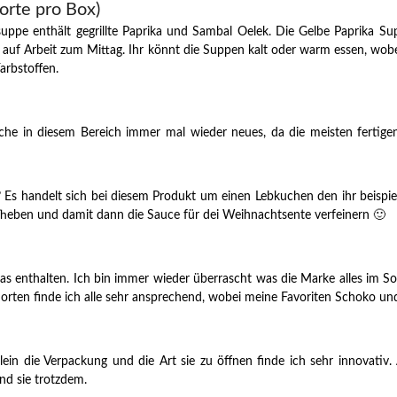
rte pro Box)
ppe enthält gegrillte Paprika und Sambal Oelek. Die Gelbe Paprika Su
it auf Arbeit zum Mittag. Ihr könnt die Suppen kalt oder warm essen, wob
arbstoffen.
uche in diesem Bereich immer mal wieder neues, da die meisten fertige
 Es handelt sich bei diesem Produkt um einen Lebkuchen den ihr beispie
ufheben und damit dann die Sauce für dei Weihnachtsente verfeinern 🙂
was enthalten. Ich bin immer wieder überrascht was die Marke alles im S
 Sorten finde ich alle sehr ansprechend, wobei meine Favoriten Schoko un
ein die Verpackung und die Art sie zu öffnen finde ich sehr innovati
ind sie trotzdem.