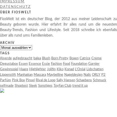
IMPRESSUM
DATENSCHUTZ
ÜBER FIOSWELT
FiosWelt ist ein deutscher Blog, der 2012 aus meiner Leidenschaft zu
Beauty geboren wurde. Hier erfahrt ihr alles rund um die neuesten
Beauty-Trends, Fashion und Lifestyle. Seit 2018 schreibe ich ebenfalls
über alls rund ums Familienleben.
ARCHIV
Archiv
TAGS
Alverde
aufgebraucht
balea
Blush
Born Pretty
Boxen
Catrice
Creme
Degustabox
Essen
Essence
Essie
Fashion
Food
Foundation
Garnier
Gewinnspiel
Haare
Highlighter
Jolifin
Kiko
Konad
L'Oréal
Lidschatten
Lippenstift
Manhattan
Mascara
Maybelline
Nageldesign
Nails
ORLY
P2
Parfüm
Pink Box
Pinsel
Rival de Loop
Sally Hansen
Schaebens
Schmuck
selfmade
Shoptest
Sleek
Sonstiges
ToyFan Club
trend it up