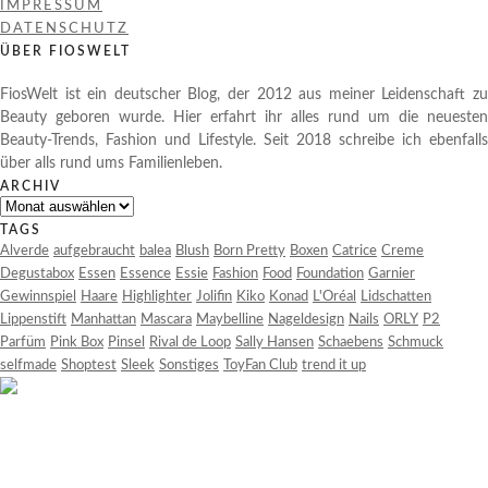
IMPRESSUM
DATENSCHUTZ
ÜBER FIOSWELT
FiosWelt ist ein deutscher Blog, der 2012 aus meiner Leidenschaft zu
Beauty geboren wurde. Hier erfahrt ihr alles rund um die neuesten
Beauty-Trends, Fashion und Lifestyle. Seit 2018 schreibe ich ebenfalls
über alls rund ums Familienleben.
ARCHIV
Archiv
TAGS
Alverde
aufgebraucht
balea
Blush
Born Pretty
Boxen
Catrice
Creme
Degustabox
Essen
Essence
Essie
Fashion
Food
Foundation
Garnier
Gewinnspiel
Haare
Highlighter
Jolifin
Kiko
Konad
L'Oréal
Lidschatten
Lippenstift
Manhattan
Mascara
Maybelline
Nageldesign
Nails
ORLY
P2
Parfüm
Pink Box
Pinsel
Rival de Loop
Sally Hansen
Schaebens
Schmuck
selfmade
Shoptest
Sleek
Sonstiges
ToyFan Club
trend it up