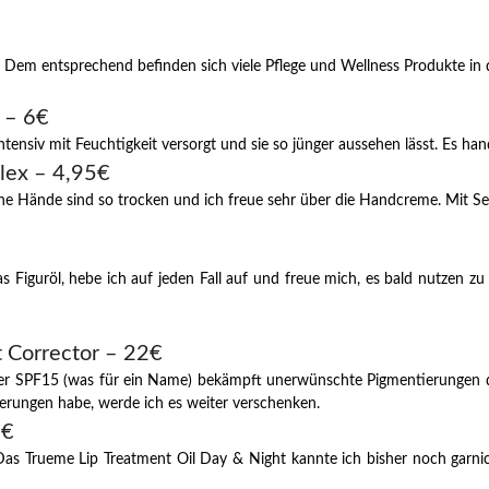
Dem entsprechend befinden sich viele Pflege und Wellness Produkte in 
 – 6€
tensiv mit Feuchtigkeit versorgt und sie so jünger aussehen lässt. Es han
lex – 4,95€
 Hände sind so trocken und ich freue sehr über die Handcreme. Mit Se
Figuröl, hebe ich auf jeden Fall auf und freue mich, es bald nutzen zu k
t Corrector – 22€
er SPF15 (was für ein Name) bekämpft unerwünschte Pigmentierungen der
tierungen habe, werde ich es weiter verschenken.
9€
 Das Trueme Lip Treatment Oil Day & Night kannte ich bisher noch garni