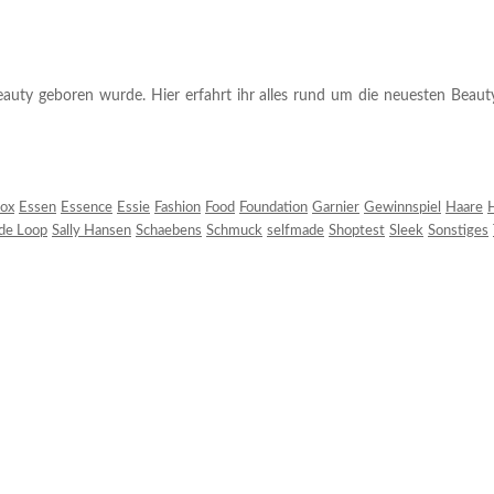
auty geboren wurde. Hier erfahrt ihr alles rund um die neuesten Beauty-T
ox
Essen
Essence
Essie
Fashion
Food
Foundation
Garnier
Gewinnspiel
Haare
H
 de Loop
Sally Hansen
Schaebens
Schmuck
selfmade
Shoptest
Sleek
Sonstiges