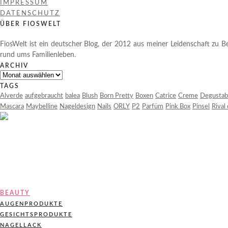
IMPRESSUM
DATENSCHUTZ
ÜBER FIOSWELT
FiosWelt ist ein deutscher Blog, der 2012 aus meiner Leidenschaft zu Be
rund ums Familienleben.
ARCHIV
Archiv
TAGS
Alverde
aufgebraucht
balea
Blush
Born Pretty
Boxen
Catrice
Creme
Degustab
Mascara
Maybelline
Nageldesign
Nails
ORLY
P2
Parfüm
Pink Box
Pinsel
Rival
BEAUTY
AUGENPRODUKTE
GESICHTSPRODUKTE
NAGELLACK