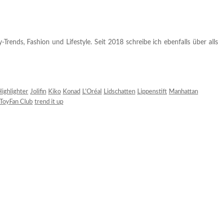
rends, Fashion und Lifestyle. Seit 2018 schreibe ich ebenfalls über alls
ighlighter
Jolifin
Kiko
Konad
L'Oréal
Lidschatten
Lippenstift
Manhattan
ToyFan Club
trend it up