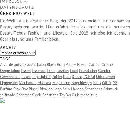
IMPRESSUM
DATENSCHUTZ
ÜBER FIOSWELT
FiosWelt ist ein deutscher Blog, der 2012 aus meiner Leidenschaft zu
Beauty geboren wurde. Hier erfahrt ihr alles rund um die neuesten
Beauty-Trends, Fashion und Lifestyle. Seit 2018 schreibe ich ebenfalls
über alls rund ums Familienleben.
ARCHIV
Archiv
TAGS
Alverde
aufgebraucht
balea
Blush
Born Pretty
Boxen
Catrice
Creme
Degustabox
Essen
Essence
Essie
Fashion
Food
Foundation
Garnier
Gewinnspiel
Haare
Highlighter
Jolifin
Kiko
Konad
L'Oréal
Lidschatten
Lippenstift
Manhattan
Mascara
Maybelline
Nageldesign
Nails
ORLY
P2
Parfüm
Pink Box
Pinsel
Rival de Loop
Sally Hansen
Schaebens
Schmuck
selfmade
Shoptest
Sleek
Sonstiges
ToyFan Club
trend it up