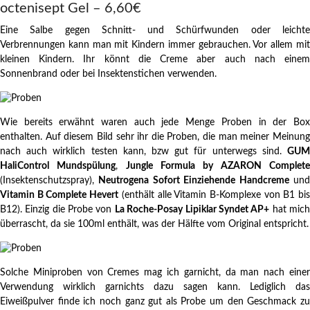
octenisept Gel – 6,60€
Eine Salbe gegen Schnitt- und Schürfwunden oder leichte
Verbrennungen kann man mit Kindern immer gebrauchen. Vor allem mit
kleinen Kindern. Ihr könnt die Creme aber auch nach einem
Sonnenbrand oder bei Insektenstichen verwenden.
Wie bereits erwähnt waren auch jede Menge Proben in der Box
enthalten. Auf diesem Bild sehr ihr die Proben, die man meiner Meinung
nach auch wirklich testen kann, bzw gut für unterwegs sind.
GUM
HaliControl Mundspülung
,
Jungle Formula by AZARON Complete
(Insektenschutzspray),
Neutrogena Sofort Einziehende Handcreme
un
Vitamin B Complete Hevert
(enthält alle Vitamin B-Komplexe von B1 bi
B12). Einzig die Probe von
La Roche-Posay Lipiklar Syndet AP+
hat mic
überrascht, da sie 100ml enthält, was der Hälfte vom Original entspricht.
Solche Miniproben von Cremes mag ich garnicht, da man nach einer
Verwendung wirklich garnichts dazu sagen kann. Lediglich das
Eiweißpulver finde ich noch ganz gut als Probe um den Geschmack zu