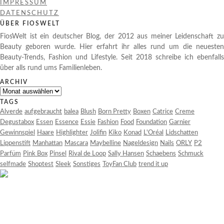
IMPRESSUM
DATENSCHUTZ
ÜBER FIOSWELT
FiosWelt ist ein deutscher Blog, der 2012 aus meiner Leidenschaft zu
Beauty geboren wurde. Hier erfahrt ihr alles rund um die neuesten
Beauty-Trends, Fashion und Lifestyle. Seit 2018 schreibe ich ebenfalls
über alls rund ums Familienleben.
ARCHIV
Archiv
TAGS
Alverde
aufgebraucht
balea
Blush
Born Pretty
Boxen
Catrice
Creme
Degustabox
Essen
Essence
Essie
Fashion
Food
Foundation
Garnier
Gewinnspiel
Haare
Highlighter
Jolifin
Kiko
Konad
L'Oréal
Lidschatten
Lippenstift
Manhattan
Mascara
Maybelline
Nageldesign
Nails
ORLY
P2
Parfüm
Pink Box
Pinsel
Rival de Loop
Sally Hansen
Schaebens
Schmuck
selfmade
Shoptest
Sleek
Sonstiges
ToyFan Club
trend it up