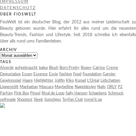
IMPRESSUM
DATENSCHUTZ
ÜBER FIOSWELT
FiosWelt ist ein deutscher Blog, der 2012 aus meiner Leidenschaft zu
Beauty geboren wurde. Hier erfahrt ihr alles rund um die neuesten
Beauty-Trends, Fashion und Lifestyle. Seit 2018 schreibe ich ebenfalls
über alls rund ums Familienleben.
ARCHIV
Archiv
TAGS
Alverde
aufgebraucht
balea
Blush
Born Pretty
Boxen
Catrice
Creme
Degustabox
Essen
Essence
Essie
Fashion
Food
Foundation
Garnier
Gewinnspiel
Haare
Highlighter
Jolifin
Kiko
Konad
L'Oréal
Lidschatten
Lippenstift
Manhattan
Mascara
Maybelline
Nageldesign
Nails
ORLY
P2
Parfüm
Pink Box
Pinsel
Rival de Loop
Sally Hansen
Schaebens
Schmuck
selfmade
Shoptest
Sleek
Sonstiges
ToyFan Club
trend it up