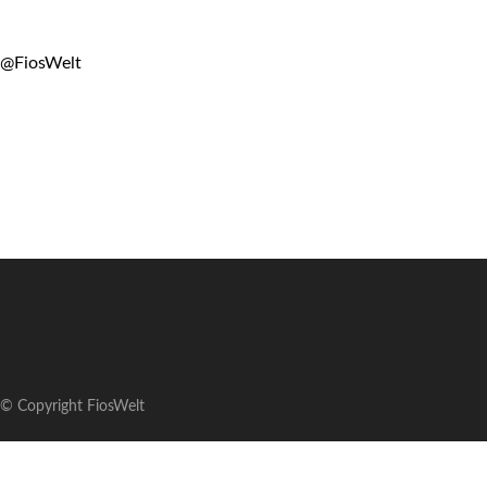
@FiosWelt
© Copyright FiosWelt