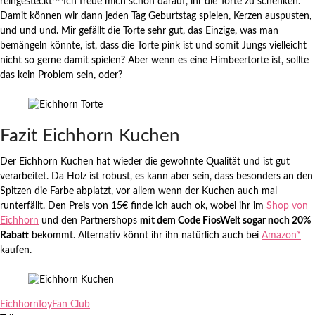
reingesteckt^^Ich freue mich schon darauf, ihr die Torte zu schenken.
Damit können wir dann jeden Tag Geburtstag spielen, Kerzen auspusten,
und und und. Mir gefällt die Torte sehr gut, das Einzige, was man
bemängeln könnte, ist, dass die Torte pink ist und somit Jungs vielleicht
nicht so gerne damit spielen? Aber wenn es eine Himbeertorte ist, sollte
das kein Problem sein, oder?
Fazit Eichhorn Kuchen
Der Eichhorn Kuchen hat wieder die gewohnte Qualität und ist gut
verarbeitet. Da Holz ist robust, es kann aber sein, dass besonders an den
Spitzen die Farbe abplatzt, vor allem wenn der Kuchen auch mal
runterfällt. Den Preis von 15€ finde ich auch ok, wobei ihr im
Shop von
Eichhorn
und den Partnershops
mit dem Code FiosWelt sogar noch 20%
Rabatt
bekommt. Alternativ könnt ihr ihn natürlich auch bei
Amazon*
kaufen.
Eichhorn
ToyFan Club