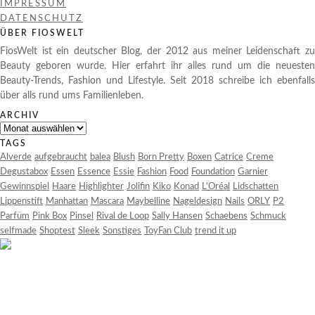
IMPRESSUM
DATENSCHUTZ
ÜBER FIOSWELT
FiosWelt ist ein deutscher Blog, der 2012 aus meiner Leidenschaft zu
Beauty geboren wurde. Hier erfahrt ihr alles rund um die neuesten
Beauty-Trends, Fashion und Lifestyle. Seit 2018 schreibe ich ebenfalls
über alls rund ums Familienleben.
ARCHIV
Archiv
TAGS
Alverde
aufgebraucht
balea
Blush
Born Pretty
Boxen
Catrice
Creme
Degustabox
Essen
Essence
Essie
Fashion
Food
Foundation
Garnier
Gewinnspiel
Haare
Highlighter
Jolifin
Kiko
Konad
L'Oréal
Lidschatten
Lippenstift
Manhattan
Mascara
Maybelline
Nageldesign
Nails
ORLY
P2
Parfüm
Pink Box
Pinsel
Rival de Loop
Sally Hansen
Schaebens
Schmuck
selfmade
Shoptest
Sleek
Sonstiges
ToyFan Club
trend it up