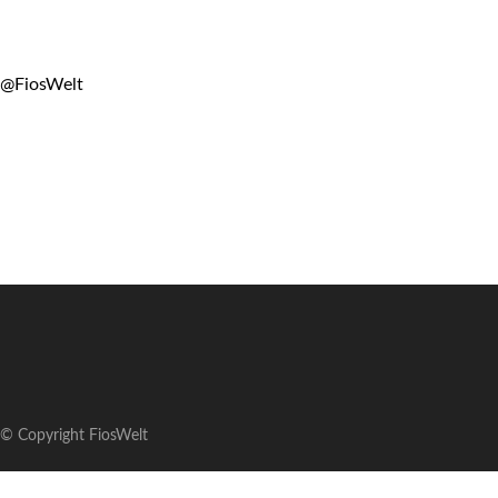
@FiosWelt
© Copyright FiosWelt