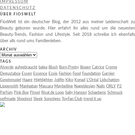
IMPRESSUM
DATENSCHUTZ
ÜBER FIOSWELT
FiosWelt ist ein deutscher Blog, der 2012 aus meiner Leidenschaft zu
Beauty geboren wurde. Hier erfahrt ihr alles rund um die neuesten
Beauty-Trends, Fashion und Lifestyle. Seit 2018 schreibe ich ebenfalls
über alls rund ums Familienleben.
ARCHIV
Archiv
TAGS
Alverde
aufgebraucht
balea
Blush
Born Pretty
Boxen
Catrice
Creme
Degustabox
Essen
Essence
Essie
Fashion
Food
Foundation
Garnier
Gewinnspiel
Haare
Highlighter
Jolifin
Kiko
Konad
L'Oréal
Lidschatten
Lippenstift
Manhattan
Mascara
Maybelline
Nageldesign
Nails
ORLY
P2
Parfüm
Pink Box
Pinsel
Rival de Loop
Sally Hansen
Schaebens
Schmuck
selfmade
Shoptest
Sleek
Sonstiges
ToyFan Club
trend it up