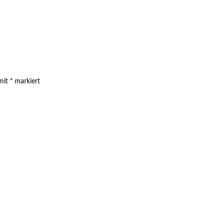
 mit
*
markiert