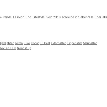
rends, Fashion und Lifestyle. Seit 2018 schreibe ich ebenfalls über alls
ighlighter
Jolifin
Kiko
Konad
L'Oréal
Lidschatten
Lippenstift
Manhattan
ToyFan Club
trend it up