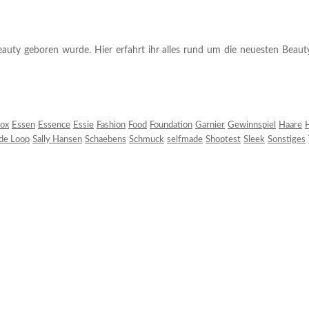
auty geboren wurde. Hier erfahrt ihr alles rund um die neuesten Beauty-T
ox
Essen
Essence
Essie
Fashion
Food
Foundation
Garnier
Gewinnspiel
Haare
H
 de Loop
Sally Hansen
Schaebens
Schmuck
selfmade
Shoptest
Sleek
Sonstiges