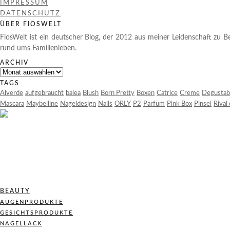
IMPRESSUM
DATENSCHUTZ
ÜBER FIOSWELT
FiosWelt ist ein deutscher Blog, der 2012 aus meiner Leidenschaft zu Be
rund ums Familienleben.
ARCHIV
Archiv
TAGS
Alverde
aufgebraucht
balea
Blush
Born Pretty
Boxen
Catrice
Creme
Degustab
Mascara
Maybelline
Nageldesign
Nails
ORLY
P2
Parfüm
Pink Box
Pinsel
Rival
BEAUTY
AUGENPRODUKTE
GESICHTSPRODUKTE
NAGELLACK