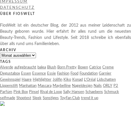
IMPRESSUM
DATENSCHUTZ
ÜBER FIOSWELT
FiosWelt ist ein deutscher Blog, der 2012 aus meiner Leidenschaft zu
Beauty geboren wurde. Hier erfahrt ihr alles rund um die neuesten
Beauty-Trends, Fashion und Lifestyle. Seit 2018 schreibe ich ebenfalls
über alls rund ums Familienleben.
ARCHIV
Archiv
TAGS
Alverde
aufgebraucht
balea
Blush
Born Pretty
Boxen
Catrice
Creme
Degustabox
Essen
Essence
Essie
Fashion
Food
Foundation
Garnier
Gewinnspiel
Haare
Highlighter
Jolifin
Kiko
Konad
L'Oréal
Lidschatten
Lippenstift
Manhattan
Mascara
Maybelline
Nageldesign
Nails
ORLY
P2
Parfüm
Pink Box
Pinsel
Rival de Loop
Sally Hansen
Schaebens
Schmuck
selfmade
Shoptest
Sleek
Sonstiges
ToyFan Club
trend it up