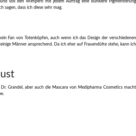
 und soll den Wimpern mit jedem Auftrag eine dunklere Pigmentierung
h sagen, dass ich diese sehr mag.
in kein Fan von Totenköpfen, auch wenn ich das Design der verschiedenen
r einige Männer ansprechend. Da ich eher auf Frauendüfte stehe, kann ich
ust
von Dr. Grandel, aber auch die Mascara von Medipharma Cosmetics macht
be.