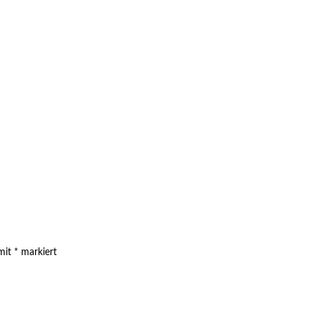
 mit
*
markiert