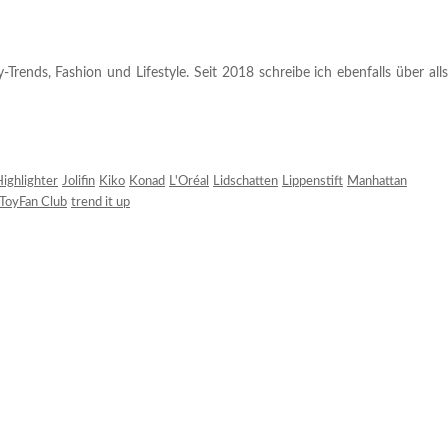
rends, Fashion und Lifestyle. Seit 2018 schreibe ich ebenfalls über alls
ighlighter
Jolifin
Kiko
Konad
L'Oréal
Lidschatten
Lippenstift
Manhattan
ToyFan Club
trend it up