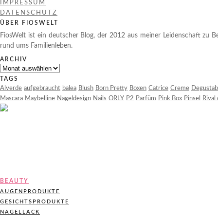
IMPRESSUM
DATENSCHUTZ
ÜBER FIOSWELT
FiosWelt ist ein deutscher Blog, der 2012 aus meiner Leidenschaft zu Be
rund ums Familienleben.
ARCHIV
Archiv
TAGS
Alverde
aufgebraucht
balea
Blush
Born Pretty
Boxen
Catrice
Creme
Degustab
Mascara
Maybelline
Nageldesign
Nails
ORLY
P2
Parfüm
Pink Box
Pinsel
Rival
BEAUTY
AUGENPRODUKTE
GESICHTSPRODUKTE
NAGELLACK