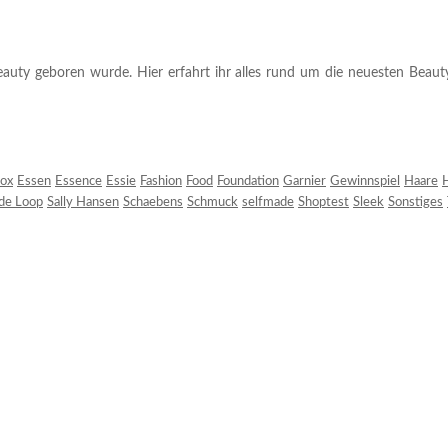
auty geboren wurde. Hier erfahrt ihr alles rund um die neuesten Beauty-T
ox
Essen
Essence
Essie
Fashion
Food
Foundation
Garnier
Gewinnspiel
Haare
H
 de Loop
Sally Hansen
Schaebens
Schmuck
selfmade
Shoptest
Sleek
Sonstiges