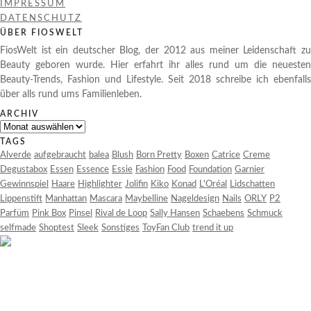
IMPRESSUM
DATENSCHUTZ
ÜBER FIOSWELT
FiosWelt ist ein deutscher Blog, der 2012 aus meiner Leidenschaft zu
Beauty geboren wurde. Hier erfahrt ihr alles rund um die neuesten
Beauty-Trends, Fashion und Lifestyle. Seit 2018 schreibe ich ebenfalls
über alls rund ums Familienleben.
ARCHIV
Archiv
TAGS
Alverde
aufgebraucht
balea
Blush
Born Pretty
Boxen
Catrice
Creme
Degustabox
Essen
Essence
Essie
Fashion
Food
Foundation
Garnier
Gewinnspiel
Haare
Highlighter
Jolifin
Kiko
Konad
L'Oréal
Lidschatten
Lippenstift
Manhattan
Mascara
Maybelline
Nageldesign
Nails
ORLY
P2
Parfüm
Pink Box
Pinsel
Rival de Loop
Sally Hansen
Schaebens
Schmuck
selfmade
Shoptest
Sleek
Sonstiges
ToyFan Club
trend it up